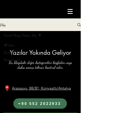
Blog
Kristal Masaj Salonu Spa
All Posts
Yazılar Yakında Geliyor
Kristal Masaj Salonu Spa
Kristal sauna
Bu blogdaki diğer kategorileri keşfedin veya
daha sonra tekrar kontrol edin.
Arapsuyu, 88/B1, Konyaaltı/Antalya
+90 552 2022933