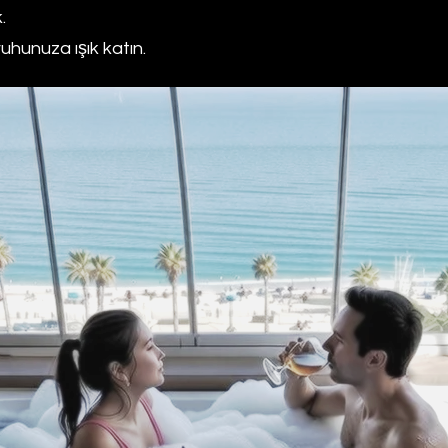
.
hunuza ışık katın.