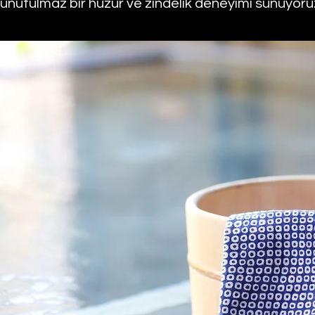
ze unutulmaz bir huzur ve zindelik deneyimi sunuyoru