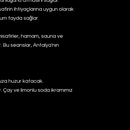
gunluğunu atmasını sağlar.
safirin ihtiyaçlarına uygun olarak
mum fayda sağlar.
misafirler, hamam, sauna ve
r. Bu seanslar, Antalya'nın
nuza huzur katacak.
. Çay ve limonlu soda ikramımız