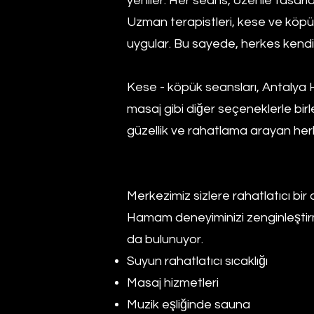
yeniler. Her seans, özenle tasarl
Uzman terapistleri, kese ve köpük 
uygular. Bu sayede, herkes kendi 
Kese - köpük seansları, Antalya 
masaj gibi diğer seçeneklerle birl
güzellik ve rahatlama arayan her
Merkezimiz sizlere rahatlatıcı b
Hamam deneyiminizi zenginleştirm
da bulunuyor.
Suyun rahatlatıcı sıcaklığı
Masaj hizmetleri
Muzik eşliğinde sauna