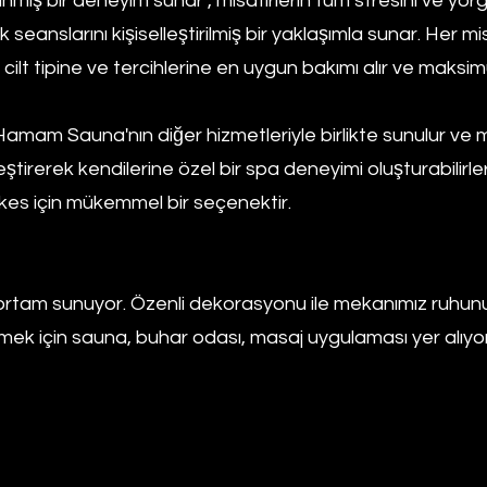
anmış bir deneyim sunar , misafirlerin tüm stresini ve yor
seanslarını kişiselleştirilmiş bir yaklaşımla sunar. Her mi
cilt tipine ve tercihlerine en uygun bakımı alır ve maksi
Hamam Sauna'nın diğer hizmetleriyle birlikte sunulur ve 
eştirerek kendilerine özel bir spa deneyimi oluşturabilirle
kes için mükemmel bir seçenektir.
ir ortam sunuyor. Özenli dekorasyonu ile mekanımız ruhu
ek için sauna, buhar odası, masaj uygulaması yer alıyor