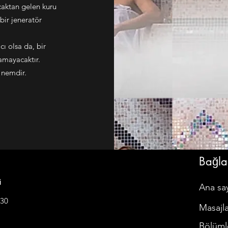
caktan gelen kuru
 bir jeneratör
ı olsa da, bir
lamayacaktır.
ı nemdir.
Bağlan
i
Ana sa
:30
Masajla
Bölüml